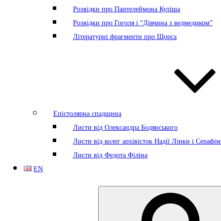
Розвідки про Пантелеймона Куліша
Розвідки про Гоголя і “Дівчина з ведмедиком”
Літературні фрагменти про Щорса
Епістолярна спадщина
Листи від Олександра Бодянського
Листи від колег архівісток Надії Лінки і Серафі
Листи від Федота Філіна
EN
Search
for: