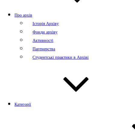
Про архів
Історія Архіву
Фонди архіву
Активності
Партнерства
Студентські практики в Архіві
Категорії