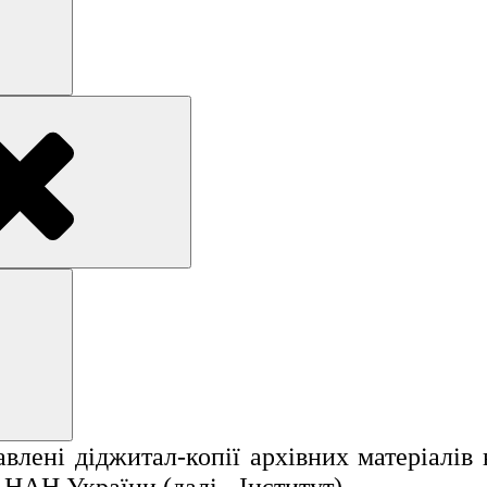
Search
Search
лені діджитал-копії архівних матеріалів н
НАН України (далі - Інститут).