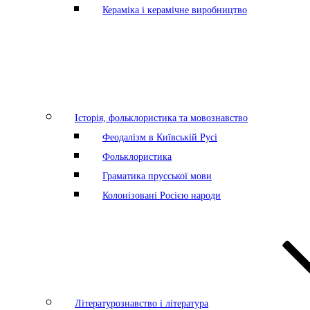
Кераміка і керамічне виробництво
Історія, фольклористика та мовознавство
Феодалізм в Київській Русі
Фольклористика
Граматика прусської мови
Колонізовані Росією народи
Літературознавство і література