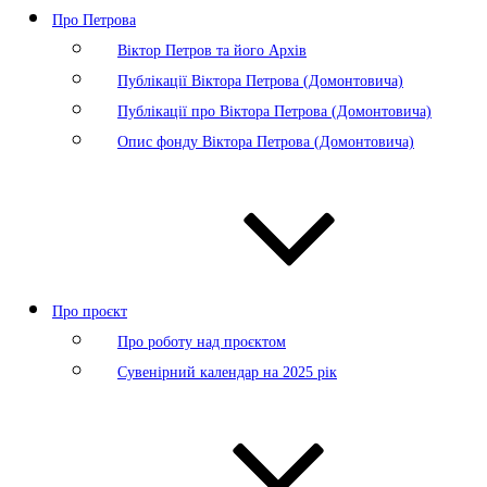
Про Петрова
Віктор Петров та його Архів
Публікації Віктора Петрова (Домонтовича)
Публікації про Віктора Петрова (Домонтовича)
Опис фонду Віктора Петрова (Домонтовича)
Про проєкт
Про роботу над проєктом
Сувенірний календар на 2025 рік