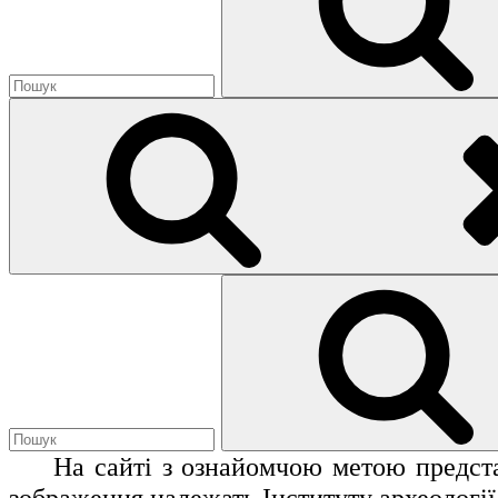
Search
for:
На сайті з ознайомчою метою представ
зображення належать Інституту археології 