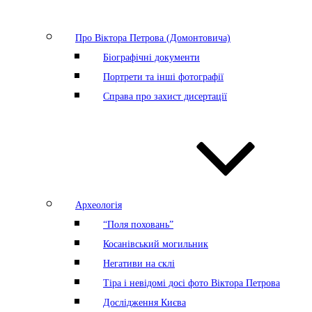
Про Віктора Петрова (Домонтовича)
Біографічні документи
Портрети та інші фотографії
Справа про захист дисертації
Археологія
“Поля поховань”
Косанівський могильник
Негативи на склі
Тіра і невідомі досі фото Віктора Петрова
Дослідження Києва