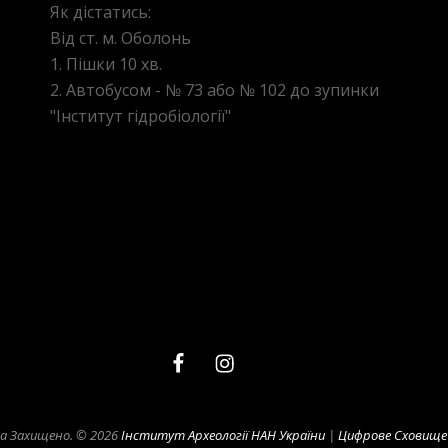
Як дістатись:
Від ст. м. Оболонь
1. Пішки 10 хв.
2. Автобусом - № 73 або № 102 до зупинки
"Інститут гідробіології"
facebook
instagram
telegram-
xxl
ва Захищено. © 2026
Інститут Археології НАН України
|
Цифрове Сховище