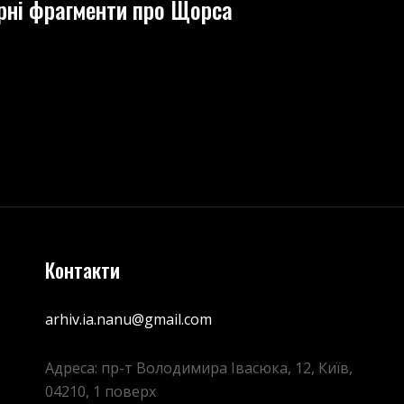
урні фрагменти про Щорса
ТУРНІ
ЕНТИ
Контакти
arhiv.ia.nanu@gmail.com
Адреса: пр-т Володимира Івасюка, 12, Київ,
04210, 1 поверх