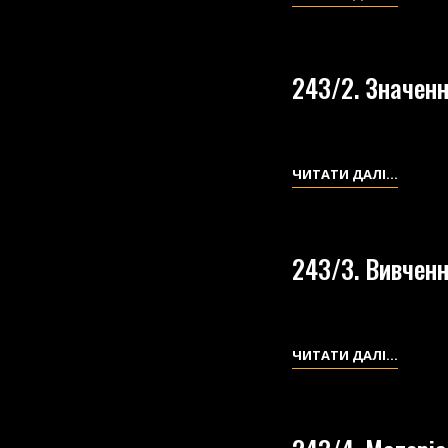
ЛІТЕРА
ДОСЛІ
243/2. Значенн
243/2.
ЧИТАТИ ДАЛІ…
ЗНАЧЕ
ТВОРЧ
ГОГОЛ
243/3. Вивченн
ДЛЯ
СУЧАС
ЧИТАЧ
243/3.
ЧИТАТИ ДАЛІ…
(СТАТТ
ВИВЧЕ
ОПОВІ
ГОГОЛ