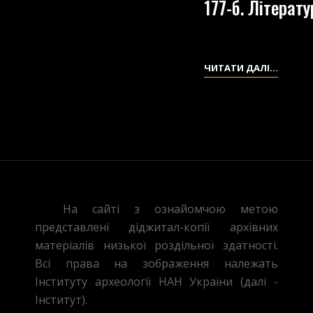
177-б. Літерат
177-
ЧИТАТИ ДАЛІ…
Б.
ЛІТЕРА
ФРАГМ
ПРО
ЩОРСА
На сайті з ознайомчою метою
представлені діджитал-копії архівних
матеріалів низької роздільної здатності.
Всі права на зображення належать
Інституту археології НАН України (далі -
Інститут).