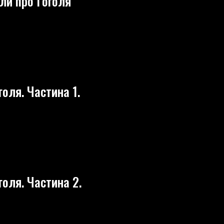
ли про Гоголя
РОВАНЕ
ІАЛИ
Я
голя. Частина 1.
Я.
НА
голя. Частина 2.