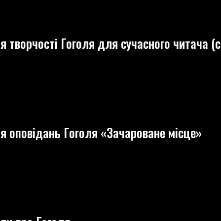
ТУРОЗНАВЧІ
ДЖЕННЯ
я творчості Гоголя для сучасного читача (с
ННЯ
ОСТІ
Я
я оповідань Гоголя «Зачароване місце»
НОГО
А
Я)
ННЯ
ДАНЬ
Я