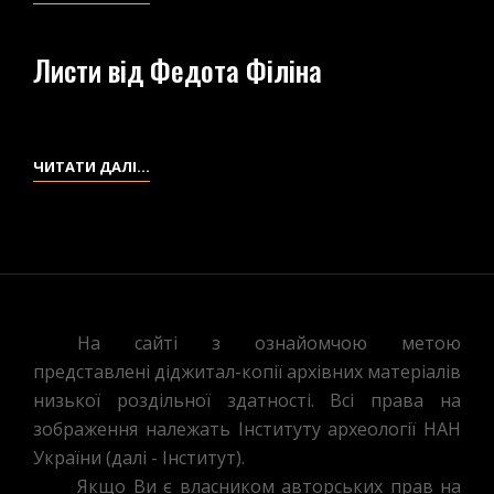
АВТОРЕФЕРАТ
ДИСЕРТАЦІЇ
Листи від Федота Філіна
В.П.
ПЕТРОВА
“ЯЗЫК.
ЭТНОС.
ЛИСТИ
ЧИТАТИ ДАЛІ…
ФОЛЬКЛОР”
ВІД
ФЕДОТА
ФІЛІНА
На сайті з ознайомчою метою
представлені діджитал-копії архівних матеріалів
низької роздільної здатності. Всі права на
зображення належать Інституту археології НАН
України (далі - Інститут).
Якщо Ви є власником авторських прав на