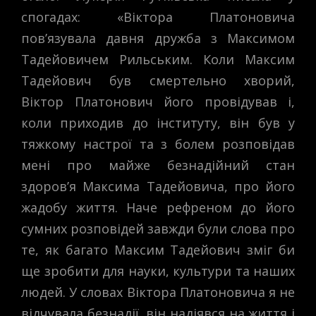
спогадах: «Віктора Платоновича
пов’язувала давня дружба з Максимом
Тадейовичем Рильським. Коли Максим
Тадейович був смертельно хворий,
Віктор Платонович його провідував і,
коли приходив до інституту, він був у
тяжкому настрої та з болем розповідав
мені про майже безнадійний стан
здоров’я Максима Тадейовича, про його
жадобу життя. Наче рефреном до його
сумних розповідей завжди були слова про
те, як багато Максим Тадейович зміг би
ще зробити для науки, культури та наших
людей. У словах Віктора Платоновича я не
відчувала безнадії, він надіявся на життя і