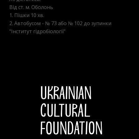
Від ст. м. Оболонь
1. Пішки 10 хв.
2. Автобусом - № 73 або № 102 до зупинки
"Інститут гідробіології"