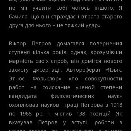
не міг уявити собі чогось іншого. Я
бачила, що він страждає і втрата старого
друга для нього – це тяжкий удар».
Віктор Петров домагався повернення
ступеня кілька років, однак, зрозумівши
марність своїх спроб, він домігся нового
захисту дисертації. Автореферат «Язык.
Этнос. Фольклор» «по совокупности
работ на соискание ученой степени
кандидата филологических наук»
охоплював наукові праці Петрова з 1918
по 1965 рр. і містив 138 позицій. Як
вказував Петров у вступі, роботи з
мовознавства та етногенезу значною