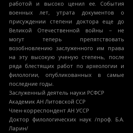
работой и высоко ценил ее. События
военных лет, утрата документов о
присуждении степени доктора еще до
Великой Отечественной войны – не
могут теперь препятствовать
возобновлению заслуженного им права
на эту высокую ученую степень, после
ряда блестящих работ по археологии и
филологии, опубликованных в самые
последние годы.
Заслуженный деятель науки РСФСР
Академик АН Литовской ССР
Член-корреспондент АН УССР
Доктор филологических наук /проф. Б.А.
Ларин/