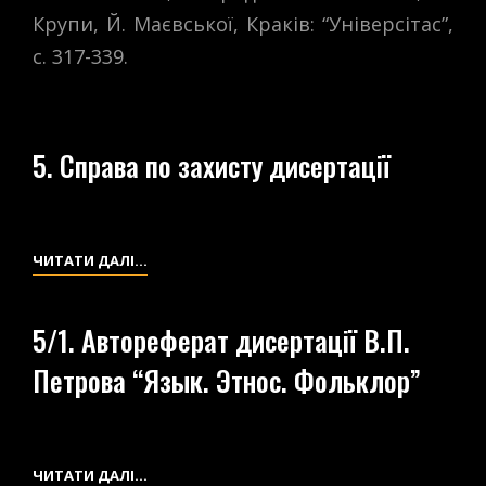
Крупи, Й. Маєвської, Краків: “Універсітас”,
с. 317-339.
5. Справа по захисту дисертації
5.
ЧИТАТИ ДАЛІ…
СПРАВА
ПО
5/1. Автореферат дисертації В.П.
ЗАХИСТУ
Петрова “Язык. Этнос. Фольклор”
ДИСЕРТАЦІЇ
5/1.
ЧИТАТИ ДАЛІ…