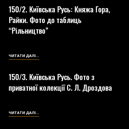
РУСЬ.
150/2. Київська Русь: Княжа Гора,
ЮВЕЛІРНІ
Райки. Фото до таблиць
ВИРОБИ.
ФОТОМАТЕРІАЛИ.
“Рільництво”
150/2.
ЧИТАТИ ДАЛІ…
КИЇВСЬКА
РУСЬ:
150/3. Київська Русь. Фото з
КНЯЖА
приватної колекції С. Л. Дроздова
ГОРА,
РАЙКИ.
ФОТО
ДО
150/3.
ЧИТАТИ ДАЛІ…
ТАБЛИЦЬ
КИЇВСЬКА
“РІЛЬНИЦТВО”
РУСЬ.