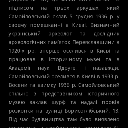
підписом на трьох аркушах, який
Самойловський склав 5 грудня 1936 р. у
своєму помешканні в Києві. Визначний
український археолог та дослідник
археологічних пам’яток Переяславщини в
1920-х рр. вперше оселився в Києві та
працював в Історичному музеї та в
Академії наук. Вдруге, і назавжди,
Самойловський оселився в Києві в 1933 р.
Восени та взимку 1936 р. Самойловський
спільно з представником історичного
музею заклав шурф та надалі провів
розкопки на вулиці Борисоглібський, 13.
Під час будівництва там було виявлено
поховання із слов’янською керамікою ХІ-