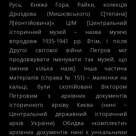
Русь, Княжа Гора, Райки, колекція
Дроздова (Мишківського) С[тепана]
Л[еонтійовича]»; ЦІМ [Центральний
історичний музей – назва музею
впродовж 1935-1941 рр. Втім, і після
Другої світової війни Петров міг
продовжувати іменувати так музей, що
змінив кілька назв]. Інша частина
матеріалів (справа № 151) – малюнки на
кальці, були скопійовані Віктором
Петровим з архівних документів
історичного архіву Києва (нині –
Центральний державний історичний
архів України). Обидва «комплекти»
архівних документів нині є унікальними