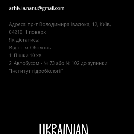
arhiv.ia.nanu@gmail.com
Адреса: пр-т Володимира Івасюка, 12, Київ,
04210, 1 поверх
Як дістатись:
Від ст. м. Оболонь
1. Пішки 10 хв.
2. Автобусом - № 73 або № 102 до зупинки
"Інститут гідробіології"