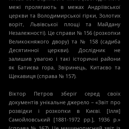
межі пролягають в межах Андріївської
церкви та Володимирської гірки, Золотих
воріт, Львівської площі та Майдану
Незалежності). Це справи № 156 (розкопки
Великокняжого двору) та № 158 (садиба
Десятинної церкви). Дослідник не
залишив увагою і такі історичні райони
як Батиєва гора, Звіринець, Китаєво та
Щекавиця (справа № 157).
Віктор Петров зберіг серед своїх
документів унікальне джерело – «Звіт про
розвідки і розкопки в Києві. [Ілля]
Самойловський [1881-1972 рр.], 1936 р.»
(справа № 167). Це машинописний звіт із