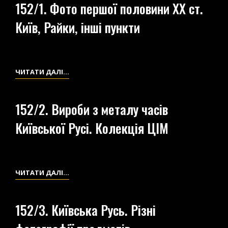
152/1. Фото першої половини XX ст.
ФОТО
Київ, Райки, інші пункти
З
ПРИВАТНОЇ
КОЛЕКЦІЇ
С.
152/1.
ЧИТАТИ ДАЛІ…
Л.
ФОТО
ДРОЗДОВА
ПЕРШОЇ
152/2. Вироби з металу часів
ПОЛОВИНИ
Київської Русі. Колекція ЦІМ
XX
СТ.
КИЇВ,
РАЙКИ,
152/2.
ЧИТАТИ ДАЛІ…
ІНШІ
ВИРОБИ
ПУНКТИ
З
152/3. Київська Русь. Різні
МЕТАЛУ
ЧАСІВ