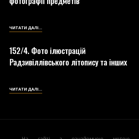
фотографії предметів
КИЇВСЬКОЇ
РУСІ.
КОЛЕКЦІЯ
152/3.
ЧИТАТИ ДАЛІ…
ЦІМ
КИЇВСЬКА
РУСЬ.
152/4. Фото ілюстрацій
РІЗНІ
Радзивіллівського літопису та інших
ФОТОГРАФІЇ
ПРЕДМЕТІВ
152/4.
ЧИТАТИ ДАЛІ…
ФОТО
ІЛЮСТРАЦІЙ
РАДЗИВІЛЛІВСЬКОГО
ЛІТОПИСУ
ТА
ІНШИХ
На сайті з ознайомчою метою