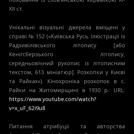
ХІІ ст.
Унікальні візуальні джерела вміщені у
справі № 152 («Київська Русь. Ілюстрації із
Радзивілівського літопису [або
Кенігсберзького літопису,
середньовічний рукопис із літописним
текстом, 613 мініатюр]. Розкопки у Києві
та Райках»). Кінохроніка розкопок в с.
Райки на Житомирщині в 1930 р.: URL:
https://www.youtube.com/watch?
v=x_uF_62i9u8
Питання атрибуції та авторства