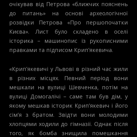
очікував від Петрова «ближчих пояснень
до питань» на основі археологічної
розвідки Петрова «Про першопочатки
Києва». Лист було складено в оселі
історика – машинопис із рукописними
правками та підписом Крип’якевича.
«Крип’якевичі у Львові в різний час жили
в різних місцях. Певний період вони
мешкали на вулиці Шевченка, потім на
вулиці Домогалічі – саме там був дім, у
якому мешкав історик Крип’якевич і його
сім’я з братом. Звідти вони молодими
хлопцями ходили до гімназії. Однак після
того, як бомба знищила помешкання