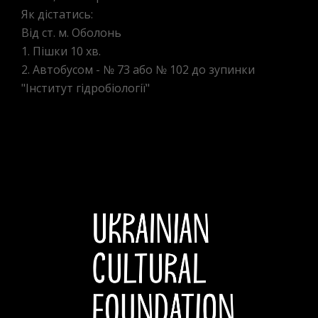
Як дістатись:
Від ст. м. Оболонь
1. Пішки 10 хв.
2. Автобусом - № 73 або № 102 до зупинки
"Інститут гідробіології"