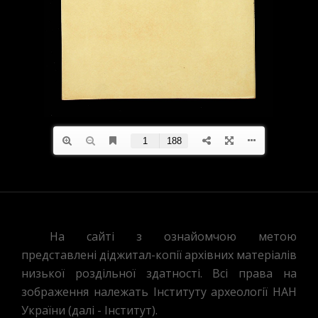
На сайті з ознайомчою метою
представлені діджитал-копії архівних матеріалів
низької роздільної здатності. Всі права на
зображення належать Інституту археології НАН
України (далі - Інститут).