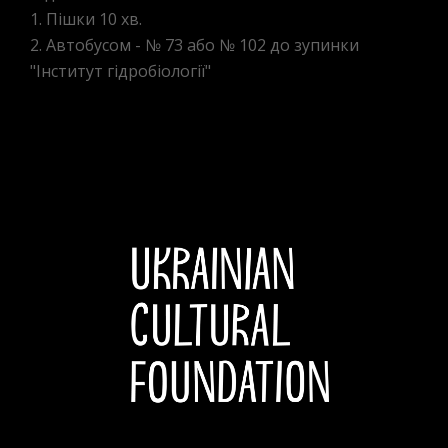
1. Пішки 10 хв.
2. Автобусом - № 73 або № 102 до зупинки
"Інститут гідробіології"