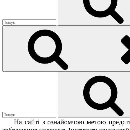
Search
for:
На сайті з ознайомчою метою представ
зображення належать Інституту археології 