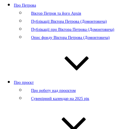
Про Петрова
Віктор Петров та його Архів
Публікації Віктора Петрова (Домонтовича)
Публікації про Віктора Петрова (Домонтовича)
Опис фонду Віктора Петрова (Домонтовича)
Про проєкт
Про роботу над проєктом
Сувенірний календар на 2025 рік