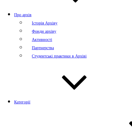
Про архів
Історія Архіву
Фонди архіву
Активності
Партнерства
Студентські практики в Архіві
Категорії