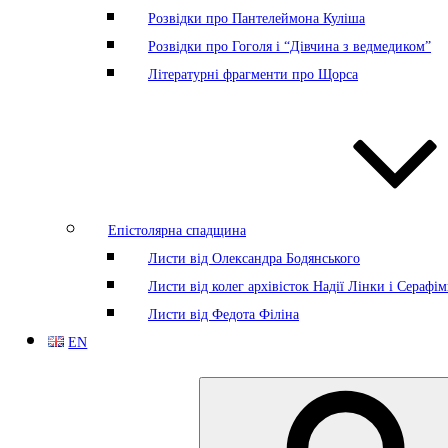
Розвідки про Пантелеймона Куліша
Розвідки про Гоголя і “Дівчина з ведмедиком”
Літературні фрагменти про Щорса
Епістолярна спадщина
Листи від Олександра Бодянського
Листи від колег архівісток Надії Лінки і Серафі
Листи від Федота Філіна
EN
Search
for: