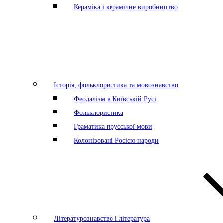
Кераміка і керамічне виробництво
Історія, фольклористика та мовознавство
Феодалізм в Київській Русі
Фольклористика
Граматика прусської мови
Колонізовані Росією народи
Літературознавство і література