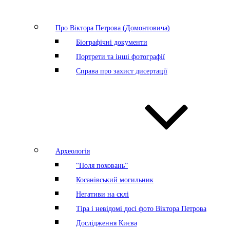
Про Віктора Петрова (Домонтовича)
Біографічні документи
Портрети та інші фотографії
Справа про захист дисертації
Археологія
“Поля поховань”
Косанівський могильник
Негативи на склі
Тіра і невідомі досі фото Віктора Петрова
Дослідження Києва