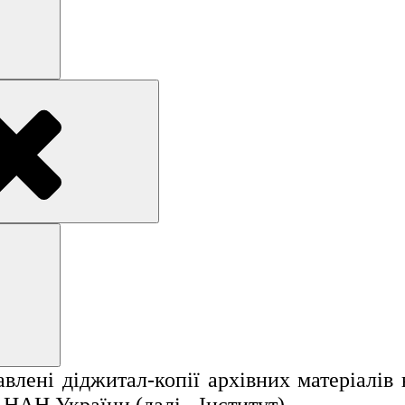
Search
Search
лені діджитал-копії архівних матеріалів н
НАН України (далі - Інститут).