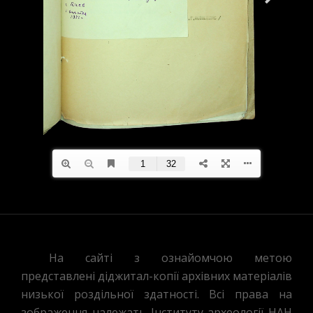
На сайті з ознайомчою метою
представлені діджитал-копії архівних матеріалів
низької роздільної здатності. Всі права на
зображення належать Інституту археології НАН