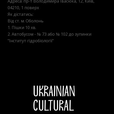
Адреса: пр-т Володимира Івасюка, 12, Київ,
04210, 1 поверх
Як дістатись:
Від ст. м. Оболонь
1. Пішки 10 хв.
2. Автобусом - № 73 або № 102 до зупинки
"Інститут гідробіології"