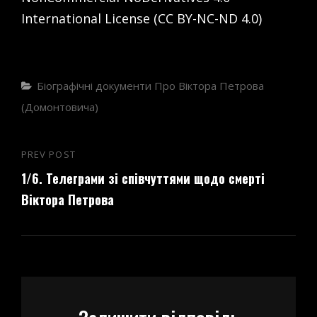
International License (CC BY-NC-ND 4.0)
Categories
Біографічні документи
Про Віктора Петрова
(Домонтовича)
Навігація
PREV POST
Previous
записів
1/6. Телеграми зі співчуттями щодо смерті
Post
Віктора Петрова