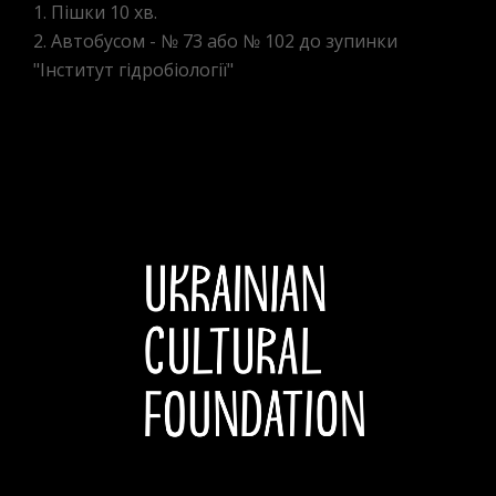
1. Пішки 10 хв.
2. Автобусом - № 73 або № 102 до зупинки
"Інститут гідробіології"