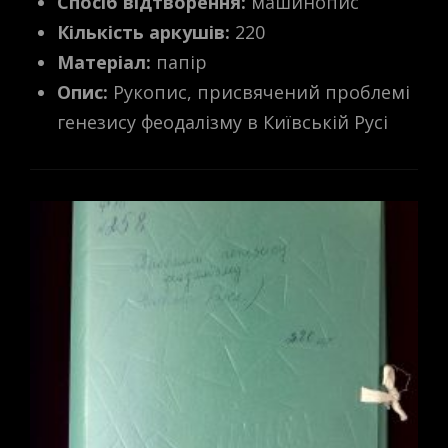
Спосіб відтворення:
машинопис
Кількість аркушів:
220
Матеріал:
папір
Опис:
Рукопис, присвячений проблемі
генезису феодалізму в Київській Русі